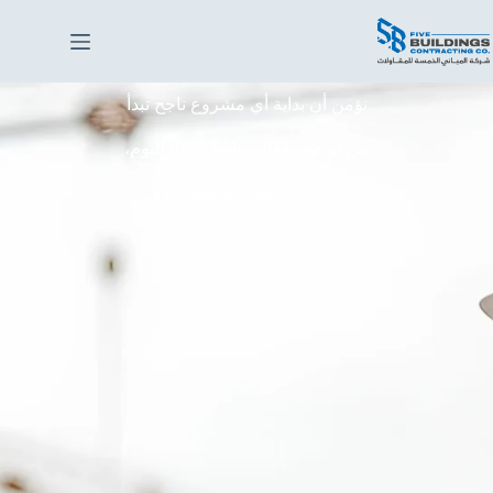
نؤمن أن بداية أي مشروع ناجح تبدأ
من تواصل فعّال تواصل معنا اليوم،
ودعنا نبني معًا مستقبلًا أقوى.